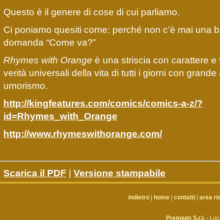
Questo è il genere di cose di cui parliamo.
Ci poniamo quesiti come: perché non c’è mai una b
domanda “Come va?”
Rhymes with Orange
è una striscia con carattere e 
verità universali della vita di tutti i giorni con grande
umorismo.
http://kingfeatures.com/comics/comics-a-z/?
id=Rhymes_with_Orange
http://www.rhymeswithorange.com/
Scarica il PDF
|
Versione stampabile
indietro
|
home
|
contatti
|
area ri
Premium S.r.l.
- Loc