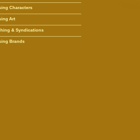
sing Characters
ing Art
shing & Syndications
sing Brands