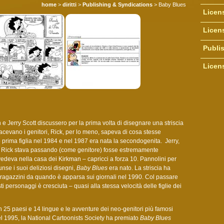
home
>
diritti
>
Publishing & Syndications
> Baby Blues
Licen
Licens
Publi
Licen
e Jerry Scott discussero per la prima volta di disegnare una striscia
facevano i genitori, Rick, per lo meno, sapeva di cosa stesse
 prima figlia nel 1984 e nel 1987 era nata la secondogenita. Jerry,
 Rick stava passando (come genitore) fosse estremamente
 vedeva nella casa dei Kirkman – capricci a forza 10. Pannolini per
nse i suoi deliziosi disegni,
Baby Blues
era nato. La striscia ha
 ragazzini da quando è apparsa sui giornali nel 1990. Col passare
ti personaggi è cresciuta – quasi alla stessa velocità delle figlie dei
n 25 paesi e 14 lingue e le avventure dei neo-genitori più famosi
el 1995, la National Cartoonists Society ha premiato
Baby Blues