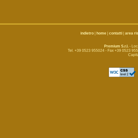
indietro
|
home
|
contatti
|
area ri
Premium S.r.l.
- Loc
Tel. +39 0523 955024 - Fax +39 0523 95
Capit